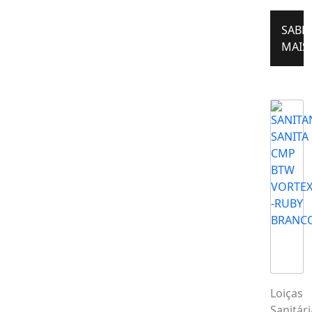
SABE
MAIS
Loiças
Sanitári