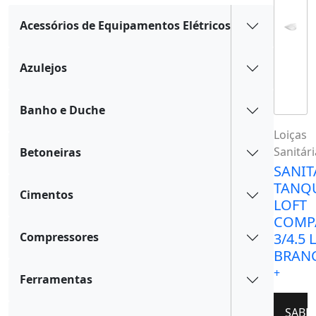
Acessórios de Equipamentos Elétricos
Azulejos
Banho e Duche
Loiças
Sanitári
Betoneiras
SANI
TANQ
Cimentos
LOFT
COMP
3/4.5 L
Compressores
BRAN
+
Ferramentas
SABE