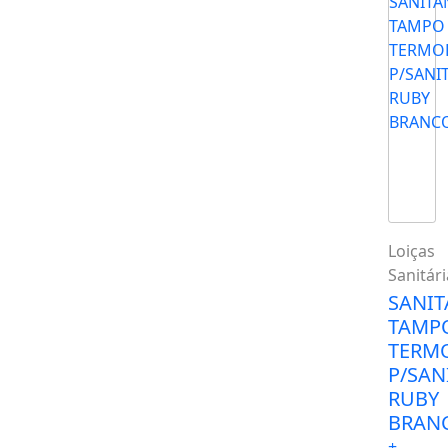
Loiças
Sanitári
SANI
TAMP
TERM
P/SAN
RUBY
BRAN
+