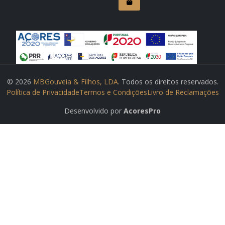
© 2026
MBGouveia & Filhos, LDA
. Todos os direitos reservados.
Política de Privacidade
Termos e Condições
Livro de Reclamações
Desenvolvido por
AcoresPro