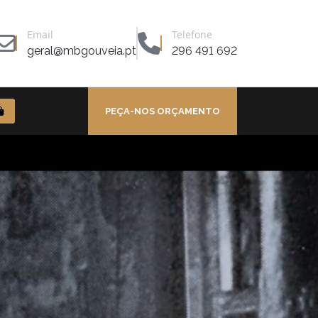
Email
Telefone
geral@mbgouveia.pt
296 491 692
PEÇA-NOS ORÇAMENTO