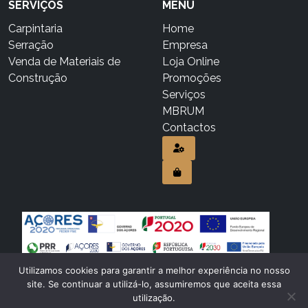
SERVIÇOS
MENU
Carpintaria
Home
Serração
Empresa
Venda de Materiais de
Loja Online
Construção
Promoções
Serviços
MBRUM
Contactos
Utilizamos cookies para garantir a melhor experiência no nosso
© 2026
MBGouveia & Filhos, LDA
. Todos os direitos reservados.
site. Se continuar a utilizá-lo, assumiremos que aceita essa
Política de Privacidade
Termos e Condições
Livro de Reclamações
utilização.