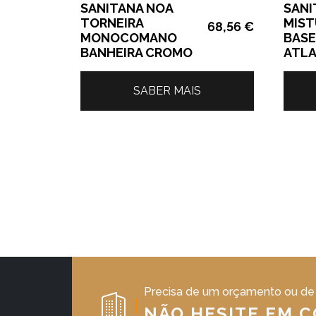
SANITANA NOA
SANI
TORNEIRA
MIS
68,56
€
MONOCOMANO
BASE
BANHEIRA CROMO
ATL
SABER MAIS
Precisa de um orçamento ou de
NÃO HESITE EM 