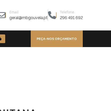
Email
Telefone
geral@mbgouveia.pt
296 491 692
PEÇA-NOS ORÇAMENTO