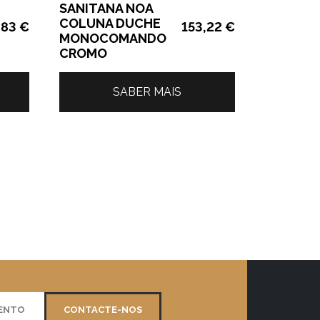
SANITANA NOA
COLUNA DUCHE
,83
€
153,22
€
MONOCOMANDO
CROMO
SABER MAIS
MENTO
CONTACTE-NOS