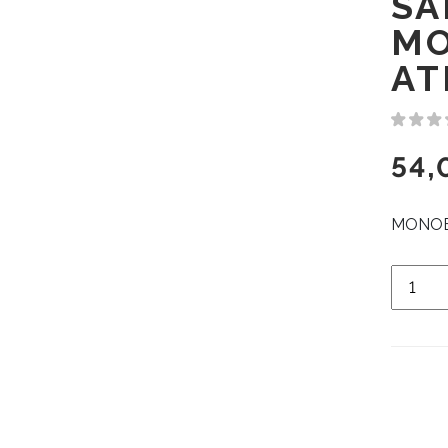
SA
MO
AT
54,
MONOB
Quanti
de
SANIT
MONO
BIDE
ATLAS
CROM