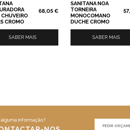
TANA
SANITANA NOA
TURADORA
TORNEIRA
68,05
€
57
 CHUVEIRO
MONOCOMANO
AS CROMO
DUCHE CROMO
SABER MAIS
SABER MAIS
 alguma informação?
PEDIR ORÇA
CONTACTAR-NOS.