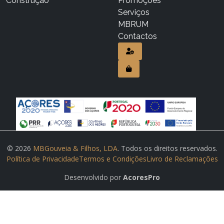
Construção
Promoções
Serviços
MBRUM
Contactos
© 2026
MBGouveia & Filhos, LDA
. Todos os direitos reservados.
Política de Privacidade
Termos e Condições
Livro de Reclamações
Desenvolvido por
AcoresPro