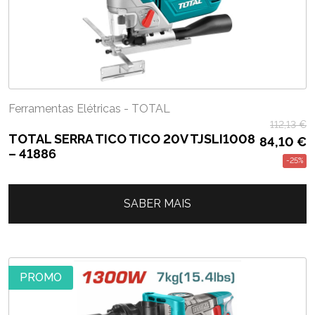
Ferramentas Elétricas - TOTAL
112,13
€
TOTAL SERRA TICO TICO 20V TJSLI1008
84,10
€
– 41886
-25%
SABER MAIS
PROMO