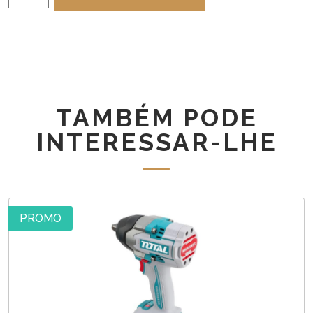
de
TOTAL
REBARBADORA
115mm
42V
TAGLI4128112E
-
TAMBÉM PODE
42289
INTERESSAR-LHE
PROMO