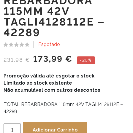
REBARBADORA
115MM 42V
TAGLI4128112E –
42289
Esgotado
173,99
€
231,98
€
-25%
Promoção válida até esgotar o stock
Limitado ao stock existente
Não acumulável com outros descontos
TOTAL REBARBADORA 115mm 42V TAGLI4128112E –
42289
Quantidade
Adicionar Carrinho