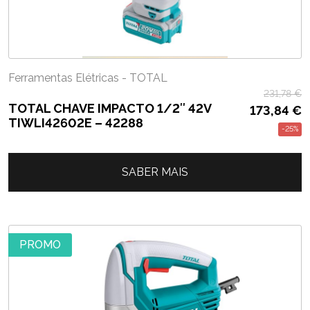
Ferramentas Elétricas - TOTAL
231,78
€
TOTAL CHAVE IMPACTO 1/2″ 42V
173,84
€
TIWLI42602E – 42288
-25%
SABER MAIS
PROMO