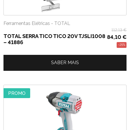
Ferramentas Elétricas - TOTAL
112,13
€
TOTAL SERRA TICO TICO 20V TJSLI1008
84,10
€
– 41886
-25%
SABER MAIS
PROMO