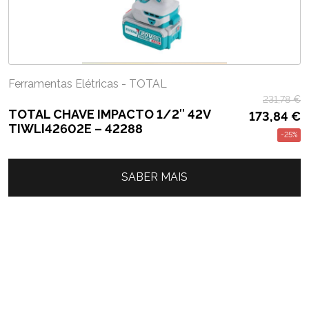
Ferramentas Elétricas - TOTAL
231,78
€
TOTAL CHAVE IMPACTO 1/2″ 42V
173,84
€
TIWLI42602E – 42288
-25%
SABER MAIS