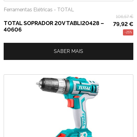
Ferramentas Elétricas - TOTAL
106,57
€
TOTAL SOPRADOR 20V TABLI20428 –
79,92
€
40606
-25%
SABER MAIS