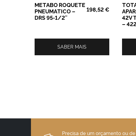
METABO ROQUETE
TOT
198,52
€
PNEUMATICO –
APA
DRS 95-1/2″
42V 
– 42
SABER MAIS
Precisa de um orçamento ou de