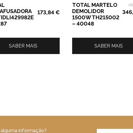
AL
TOTAL MARTELO
46
RAFUSADORA
DEMOLIDOR
346
173,84
€
TIDLI429982E
1500W TH215002
287
– 40048
SABER MAIS
SABER MAIS
 alguma informação?