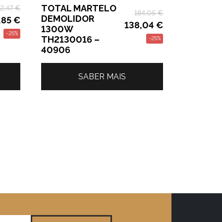
TOTAL MARTELO
2,47
€
184,05
€
DEMOLIDOR
,85
€
138,04
€
1300W
-25%
TH2130016 –
-25%
40906
SABER MAIS