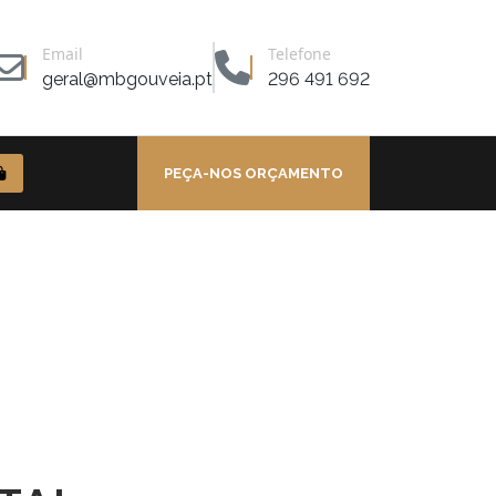
Email
Telefone
geral@mbgouveia.pt
296 491 692
PEÇA-NOS ORÇAMENTO