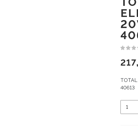
TO
EL
20
40
217
TOTAL
40613
Quanti
de
TOTAL
ELECT
20V