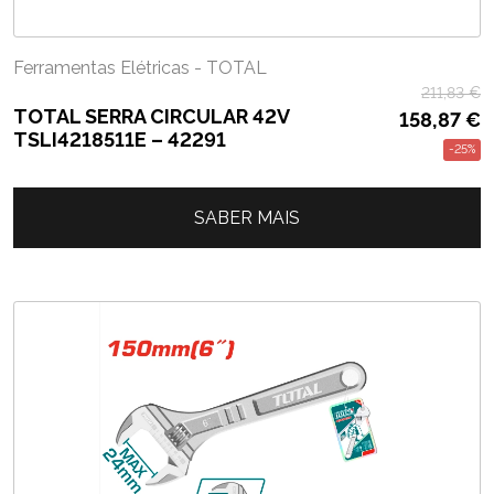
Ferramentas Elétricas - TOTAL
211,83
€
TOTAL SERRA CIRCULAR 42V
158,87
€
TSLI4218511E – 42291
-25%
SABER MAIS