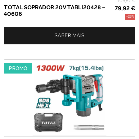
106,57
€
TOTAL SOPRADOR 20V TABLI20428 –
79,92
€
40606
-25%
SABER MAIS
PROMO