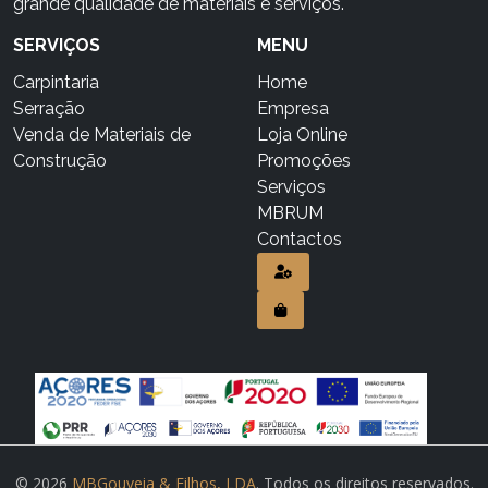
grande qualidade de materiais e serviços.
SERVIÇOS
MENU
Carpintaria
Home
Serração
Empresa
Venda de Materiais de
Loja Online
Construção
Promoções
Serviços
MBRUM
Contactos
© 2026
MBGouveia & Filhos, LDA
. Todos os direitos reservados.