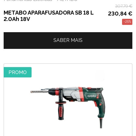
307,79
€
METABO APARAFUSADORA SB 18 L
230,84
€
2.0Ah 18V
-25%
SABER MAIS
PROMO