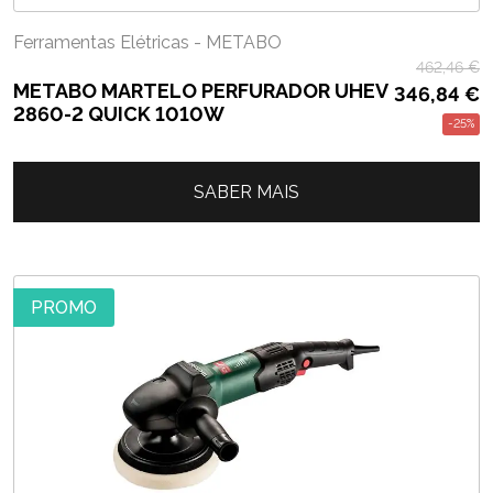
Ferramentas Elétricas - METABO
462,46
€
METABO MARTELO PERFURADOR UHEV
346,84
€
2860-2 QUICK 1010W
-25%
SABER MAIS
PROMO