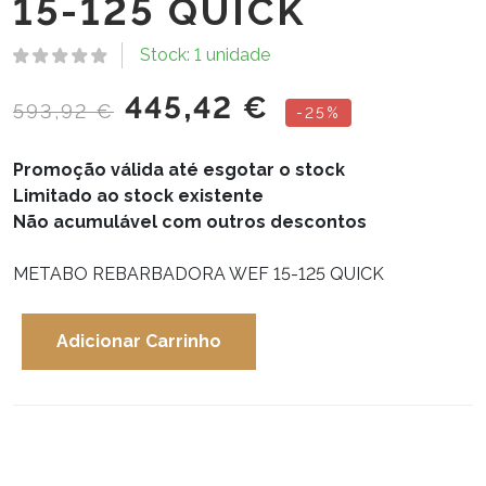
15-125 QUICK
Stock: 1 unidade
445,42
€
593,92
€
-25%
Promoção válida até esgotar o stock
Limitado ao stock existente
Não acumulável com outros descontos
METABO REBARBADORA WEF 15-125 QUICK
Adicionar Carrinho
Quantidade
de
METABO
REBARBADORA
WEF
15-