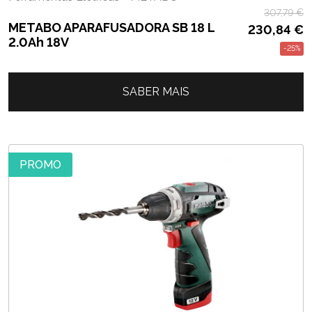
307,79
€
METABO APARAFUSADORA SB 18 L
230,84
€
2.0Ah 18V
-25%
SABER MAIS
PROMO