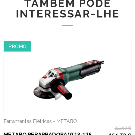
TAMBÉM PODE
2400W
INTERESSAR-LHE
PROMO
Ferramentas Elétricas - METABO
219,63
€
METABO REBARBADORA W 13-125