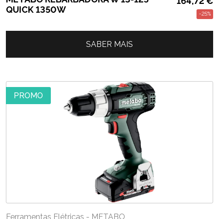
164,72
€
QUICK 1350W
-25%
SABER MAIS
PROMO
Ferramentas Elétricas - METABO