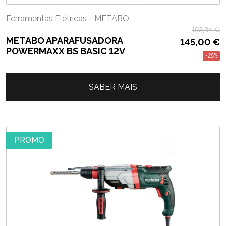
Ferramentas Elétricas - METABO
193,34
€
METABO APARAFUSADORA
145,00
€
POWERMAXX BS BASIC 12V
-25%
SABER MAIS
PROMO