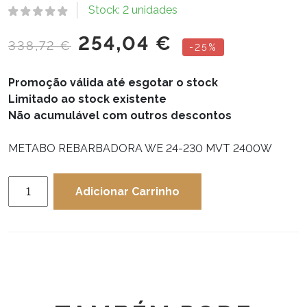
Stock: 2 unidades
254,04
€
338,72
€
-25%
Promoção válida até esgotar o stock
Limitado ao stock existente
Não acumulável com outros descontos
METABO REBARBADORA WE 24-230 MVT 2400W
Quantidade
Adicionar Carrinho
de
METABO
REBARBADORA
WE
24-
230
MVT