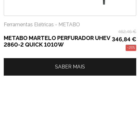
Ferramentas Elétricas - METABO
462,46
€
METABO MARTELO PERFURADOR UHEV
346,84
€
2860-2 QUICK 1010W
-25%
SABER MAIS