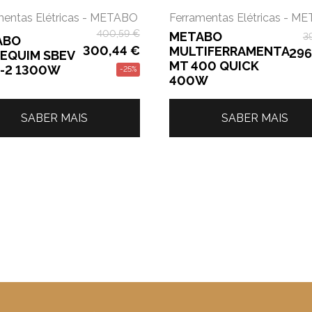
mentas Elétricas - METABO
Ferramentas Elétricas - M
400,59
€
METABO
3
ABO
300,44
€
MULTIFERRAMENTA
296
EQUIM SBEV
MT 400 QUICK
-2 1300W
-25%
400W
SABER MAIS
SABER MAIS