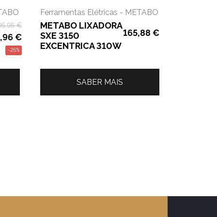
ETABO
Ferramentas Elétricas - METABO
METABO LIXADORA
95,95
€
165,88
€
SXE 3150
,96
€
EXCENTRICA 310W
-25%
SABER MAIS