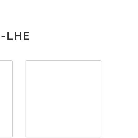
LO
NADO
-LHE