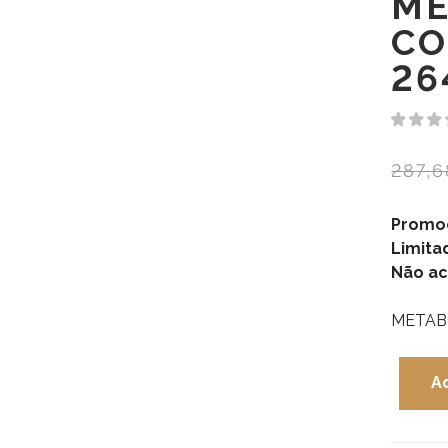
ME
CO
26
287,
Promoç
Limita
Não ac
METAB
A
Quanti
de
METAB