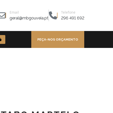
Email
Telefone
geral@mbgouveia.pt
296 491 692
PEÇA-NOS ORÇAMENTO