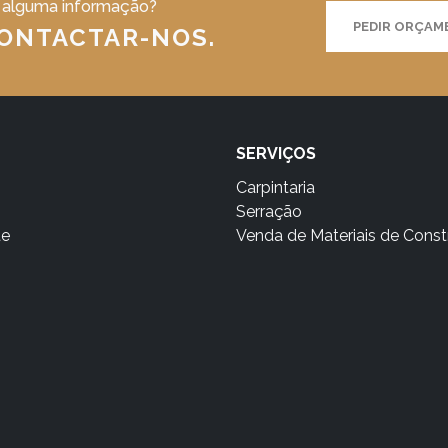
 alguma informação?
PEDIR ORÇA
CONTACTAR-NOS.
SERVIÇOS
Carpintaria
Serração
te
Venda de Materiais de Cons