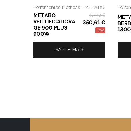
Ferramentas Elétricas - METABO
Ferra
METABO
467,48
€
MET
RECTIFICADORA
350,61
€
BERB
GE 900 PLUS
1300
-25%
900W
SABER MAIS