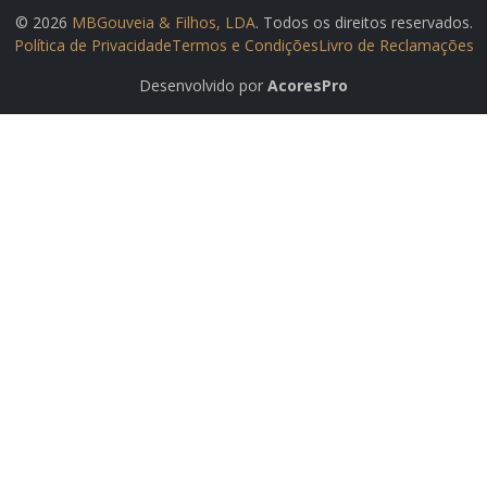
© 2026
MBGouveia & Filhos, LDA
. Todos os direitos reservados.
Política de Privacidade
Termos e Condições
Livro de Reclamações
Desenvolvido por
AcoresPro